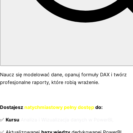
Naucz się modelować dane, opanuj formuły DAX i twórz
profesjonalne raporty, które robią wrażenie.
Dostajesz
natychmiastowy pełny dostęp
do:
✅
Kursu
Analiza i Wizualizacja danych w PowerBI,
✅ Aktualizowanej
bazy wiedzy
dedykowanej PowerBI,